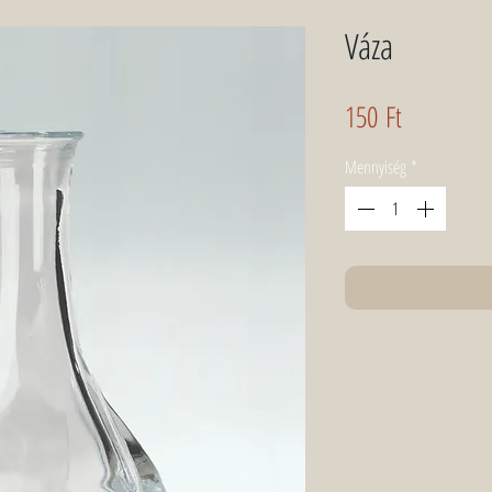
Váza
Ár
150 Ft
Mennyiség
*