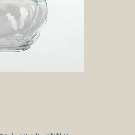
nyosan kerül vissza hozatalra, úgy
1000
FT / darab