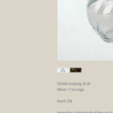
Elérhető mennyiség:
46 db
Mérete:
17 cm magas
Kaució:
25%
Amennyiben a bérelt termék sérülten vagy hiá