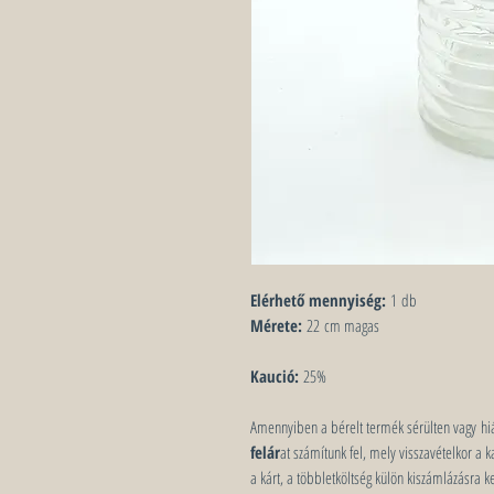
Elérhető mennyiség:
1 db
Mérete:
22 cm magas
Kaució:
25%
Amennyiben a bérelt termék sérülten vagy hiá
felár
at számítunk fel, mely visszavételkor a
a kárt, a többletköltség külön kiszámlázásra ke