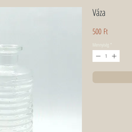
Váza
Ár
500 Ft
Mennyiség
*