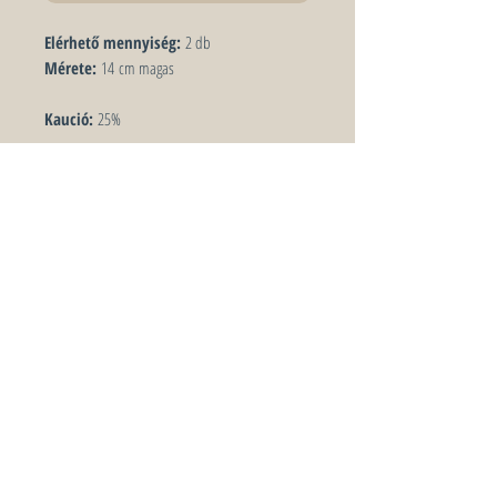
Elérhető mennyiség:
2 db
Mérete:
14 cm magas
Kaució:
25%
Amennyiben a bérelt termék sérülten
vagy hiányosan kerül vissza hozatalra, úgy
2000
FT / darab felár
at számítunk fel, mely
visszavételkor a kaucióból kerül levonásra. Ha a
kaució összege nem fedezi a kárt, a
többletköltség külön kiszámlázásra kerül.
Keresőszavak: kerámia, terracotta, narancssárga