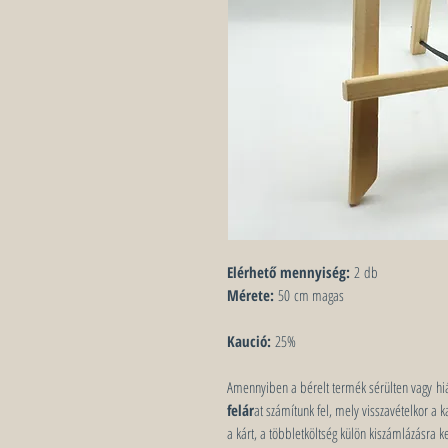
Elérhető mennyiség:
2 db
Mérete:
50 cm magas
Kaució:
25%
Amennyiben a bérelt termék sérülten vagy hiá
felár
at számítunk fel, mely visszavételkor a
a kárt, a többletköltség külön kiszámlázásra ke