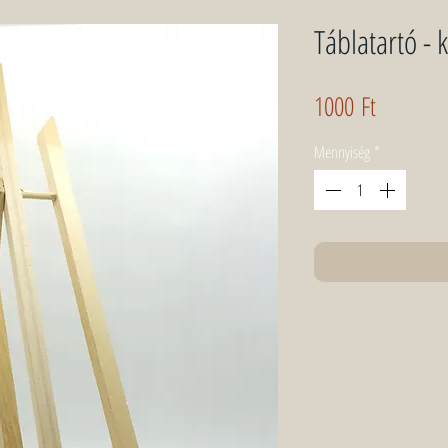
Táblatartó - k
Ár
1000 Ft
Mennyiség
*