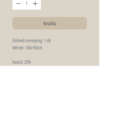
Kosárba
Elérhető mennyiség:
1 db
Mérete:
100x160cm
Kaució:
25%
A szőnyegek visszahozatalakor minden esetben
átnézésre kerülnek! Amennyiben a szőnyeg
koszos, sáros vagy vizes állapotban kerül
visszahozatalra, 4500 Ft extra tisztítási költség
kerül felszámításra. Ha a kaució összege nem
fedezi a kárt, a többletköltség külön
kiszámlázásra kerül.
Keresőszavak: szőnyeg, szertartás, piknik, lounge,