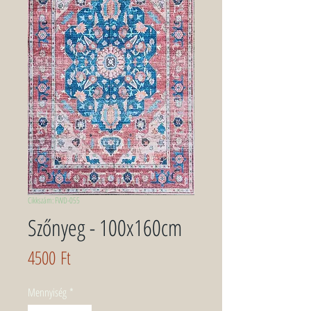
Cikkszám: FWD-055
Szőnyeg - 100x160cm
Ár
4500 Ft
Mennyiség
*