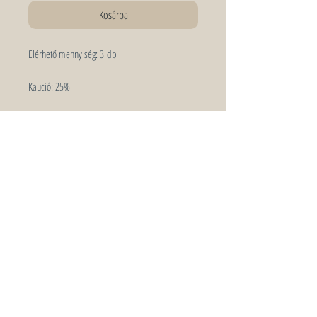
Kosárba
Elérhető mennyiség:
3 db
Kaució:
25%
Amennyiben a bérelt termék sérülten
vagy hiányosan kerül vissza hozatalra, úgy
3
000
FT / darab felár
at számítunk fel, mely
visszavételkor a kaucióból kerül levonásra. Ha a
kaució összege nem fedezi a kárt, a
többletköltség külön kiszámlázásra kerül.
Keresőszavak: amber, barna, üveg, gyertya,
mécses