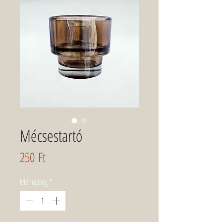
Mécsestartó
Ár
250 Ft
Mennyiség
*