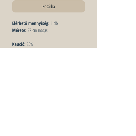
Kosárba
Elérhető mennyiség:
1 db
Mérete:
27 cm magas
Kaució:
25%
Amennyiben a bérelt termék sérülten
vagy hiányosan kerül vissza hozatalra, úgy
3000
FT / darab felár
at számítunk fel, mely
visszavételkor a kaucióból kerül levonásra. Ha a
kaució összege nem fedezi a kárt, a
többletköltség külön kiszámlázásra kerül.
Keresőszavak: fehér, kerámia, gyertya