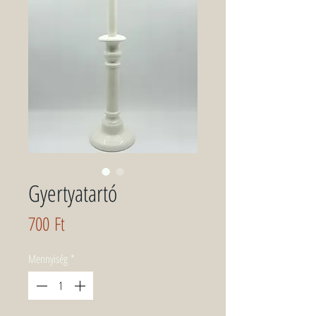
Gyertyatartó
Ár
700 Ft
Mennyiség
*