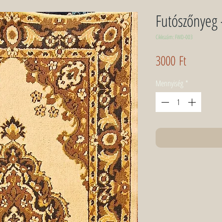
Futószőnyeg
Cikkszám: FWD-003
Ár
3000 Ft
Mennyiség
*